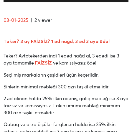
03-01-2025
|
2 viewer
Təkər? 3 ay FAİZSİZ? 1 əd nağd, 3 əd 3 aya ödə!
Təkər? Avtotəkərdən indi 1 ədəd nağd al, 3 ədədi isə 3
aya tamamilə
və komissiyasız ödə!
FAİZSİZ
Seçilmiş markaların çeşidləri üçün keçərlidir.
Şinlərin minimal məbləği 300 azn təşkil etməlidir.
2 əd alınan halda 25% ilkin ödəniş, qalıq məbləğ isə 3 aya
faizsiz və komissiyasız. Lakin ümumi məbləğ minimum
300 azn təşkil etməlidir.
Qabaq və arxa ölçülər fərqlənən halda isə 25% ilkin
ödəniş, qalıq məbləğ isə 3 aya faizsiz və komissiyasız