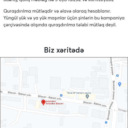
Quraşdırılma mütləqdir və əlavə olaraq hesablanır.
Yüngül yük və ya yük maşınlar üçün şinlərin bu kampaniya
çərçivəsində alışında quraşdırılma tələbi mütləq deyil.
Biz xəritədə