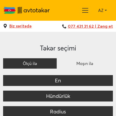
AZ
Biz xəritədə
077 431 31 62 | Zəng et
Təkər seçimi
Ölçü ilə
Maşın ilə