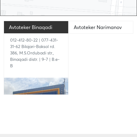
Avtoteker Binaqadi
Avtoteker Narimanov
012-412-80-22 | 077-431-
012-480-31-62 | 055 457
31-62 Bilajari-Baksol rd.
96 06 Aliyar Aliyev str.
386, M.S.Ordubadi str.,
22/146, Narimanov distr. |
Binaqadi distr. | 9-7 | B.e-
9-7 | B.e-B
B